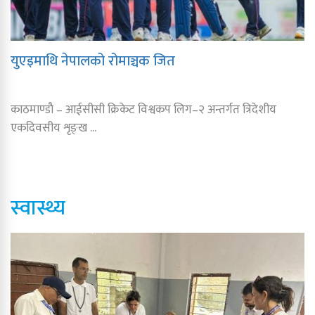
युएइमाथि नेपालको रोमाञ्चक जित
काठमाण्डाै – आईसीसी क्रिकेट विश्वकप लिग–२ अन्तर्गत त्रिदेशीय
एकदिवसीय शृङ्ख ...
स्वास्थ्य