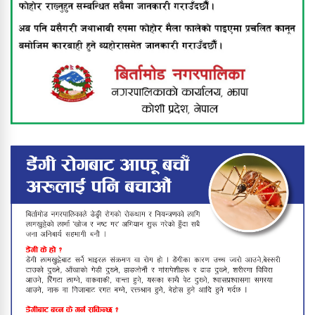
बिर्तामोड नगरपालिकाद्वारा अपाङ्गता भएका
व्यक्तिहरूलाई सहायक सामग्री वितरण
झापामा भीषण हावाहुरीको कहर : घर उडाए,
उद्योग तहसनहस, बिजुली पोल ढले,
लाखौँको क्षति
फिल्मको हिरोझैँ देखिने पालिका अध्यक्ष
बाबुराम खड्काको फुटबल मोह
उपाधि चुम्न सफल वडा नं ३