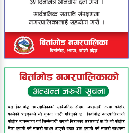
मेची खोलाबाट नेपाल प्रवेश गर्दै गरेका
बंगलादेशी नागरिक पक्राउ
यस वर्षको ‘श्रीप्रसाद ओली स्मृति
राष्ट्रिय÷अन्तर्राष्ट्रिय प्रज्ञान पुरस्कार’ प्रा. डा.
सुरेशराज शर्मा र राष्ट्रिय आविष्कार केन्द्रलाई
संयुक्त रूपमा प्रदान गर्ने घोषणा
श्रीमानले खुकुरी प्रहार गर्दा श्रीमती गम्भीर
घाइते
नेपालमै पहिलोपटक बिर्तामोडमा दुवै घुँडाको
सफल शल्यक्रिया, स्पाइनल एक्स
हस्पिटलको दुर्लभ उपलब्धि