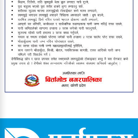
बिर्तामोडमा राष्ट्रिय पोषण लेखाजोखा
कार्यक्रम भोलिसम्म सञ्चालन हुने
विपक्षी सांसदले संसद्‌मै मागे प्रधानमन्त्रीको
राजीनामा
बिर्तामोड नगरपालिकाले थाल्यो सडक
विस्तार अभियान
बिर्तामोडका उत्कृष्ट तीन शिक्षक ५०
हजारसहित पुरस्कृत, विद्यार्थीलाई प्रोत्साहन