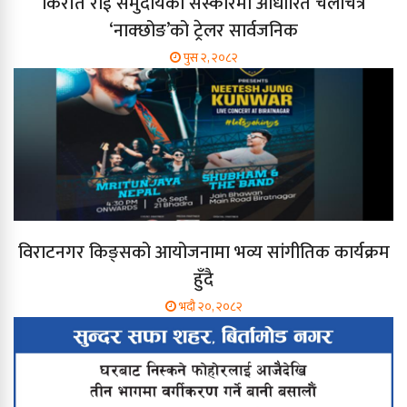
किराँत राई समुदायको संस्कारमा आधारित चलचित्र
‘नाक्छोङ’को ट्रेलर सार्वजनिक
पुस २, २०८२
विराटनगर किङ्सको आयोजनामा भव्य सांगीतिक कार्यक्रम
हुँदै
भदौ २०, २०८२