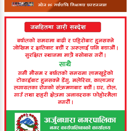
स्पेन १६ वर्षपछि विश्वकप फाइनलमा
विश्वकपमा अबको यात्रा यस्तो हुनेछ
बिर्तामोडमा टिपरको ठक्करबाट बालिकाको
मृत्यु
बिर्तामोड नगरपालिकाद्वारा १ अर्ब १५
करोडको बजेट प्रस्तुत
बिरिङ खोलामा डुबेर ५ वर्षीया बालिकाको