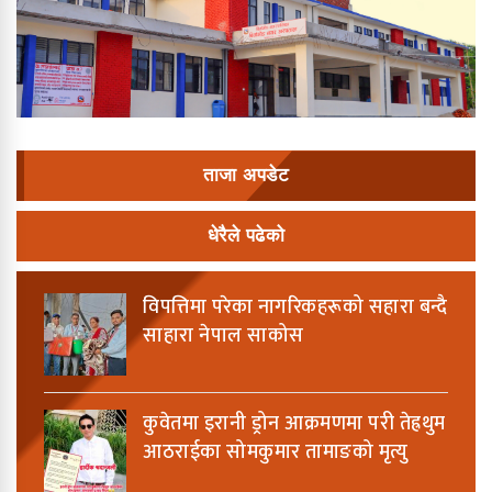
ताजा अपडेट
धेरैले पढेको
विपत्तिमा परेका नागरिकहरूको सहारा बन्दै
साहारा नेपाल साकोस
कुवेतमा इरानी ड्रोन आक्रमणमा परी तेह्रथुम
आठराईका सोमकुमार तामाङको मृत्यु