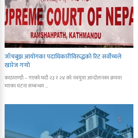
जाँचबुझ आयोगका पदाधिकारीविरुद्धको रिट सर्वोच्चले
खारेज गर्‍याे
काठमाण्डाै – गएको भदौ २३ र २४ को नवयुवा आन्दोलनका क्रममा
भएका घटना सम्बन्धम ...