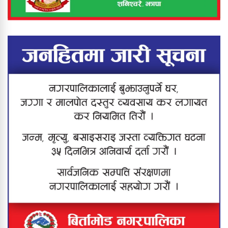
मृत्यु
कनकाईमा दर्दनाक दुर्घटना : बाबु–छोरीको
मृत्यु, आमा जीवनमृत्युको संघर्षमा
झापामा ठूलो स्वीप अपरेसन : ६८ जना
नियन्त्रणमा, करिब २० ग्राम खैरो हेरोइन
बरामद
मेची खोलाबाट नेपाल प्रवेश गर्दै गरेका
बंगलादेशी नागरिक पक्राउ
यस वर्षको ‘श्रीप्रसाद ओली स्मृति