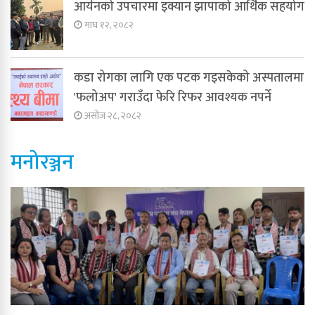
आर्यनको उपचारमा इक्यान झापाको आर्थिक सहयोग
माघ १२, २०८२
कडा रोगका लागि एक पटक गइसकेको अस्पतालमा
'फलोअप' गराउँदा फेरि रिफर आवश्यक नपर्ने
असोज २८, २०८२
मनोरञ्जन