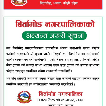
राष्ट्रिय÷अन्तर्राष्ट्रिय प्रज्ञान पुरस्कार’ प्रा. डा.
सुरेशराज शर्मा र राष्ट्रिय आविष्कार केन्द्रलाई
संयुक्त रूपमा प्रदान गर्ने घोषणा
श्रीमानले खुकुरी प्रहार गर्दा श्रीमती गम्भीर
घाइते
नेपालमै पहिलोपटक बिर्तामोडमा दुवै घुँडाको
सफल शल्यक्रिया, स्पाइनल एक्स
हस्पिटलको दुर्लभ उपलब्धि
बिर्तामोड नगरपालिकाद्वारा अपाङ्गता भएका
व्यक्तिहरूलाई सहायक सामग्री वितरण
झापामा भीषण हावाहुरीको कहर : घर उडाए,