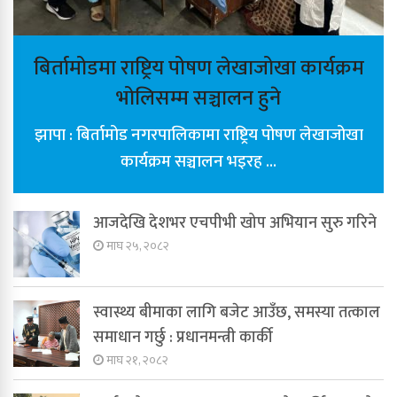
बिर्तामोडमा राष्ट्रिय पोषण लेखाजोखा कार्यक्रम
भोलिसम्म सञ्चालन हुने
झापा : बिर्तामोड नगरपालिकामा राष्ट्रिय पोषण लेखाजोखा
कार्यक्रम सञ्चालन भइरह ...
आजदेखि देशभर एचपीभी खोप अभियान सुरु गरिने
माघ २५, २०८२
स्वास्थ्य बीमाका लागि बजेट आउँछ, समस्या तत्काल
समाधान गर्छु : प्रधानमन्त्री कार्की
माघ २१, २०८२