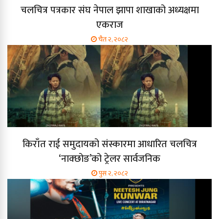
चलचित्र पत्रकार संघ नेपाल झापा शाखाको अध्यक्षमा
एकराज
चैत २, २०८२
किराँत राई समुदायको संस्कारमा आधारित चलचित्र
‘नाक्छोङ’को ट्रेलर सार्वजनिक
पुस २, २०८२