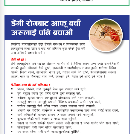
उद्योग तहसनहस, बिजुली पोल ढले,
लाखौँको क्षति
फिल्मको हिरोझैँ देखिने पालिका अध्यक्ष
बाबुराम खड्काको फुटबल मोह
उपाधि चुम्न सफल वडा नं ३
बिर्तामोडमा राष्ट्रिय पोषण लेखाजोखा
कार्यक्रम भोलिसम्म सञ्चालन हुने
विपक्षी सांसदले संसद्‌मै मागे प्रधानमन्त्रीको
राजीनामा