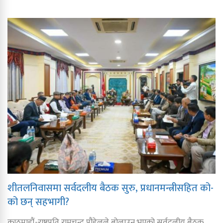
शीतलनिवासमा सर्वदलीय बैठक सुरु, प्रधानमन्त्रीसहित को-
को छन् सहभागी?
काठमाडौं-राष्ट्रपति रामचन्द्र पौडेलले बोलाउनु भएको सर्वदलीय बैठक