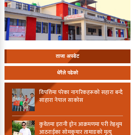
ताजा अपडेट
धेरैले पढेको
विपत्तिमा परेका नागरिकहरूको सहारा बन्दै
साहारा नेपाल साकोस
कुवेतमा इरानी ड्रोन आक्रमणमा परी तेह्रथुम
आठराईका सोमकुमार तामाङको मृत्यु