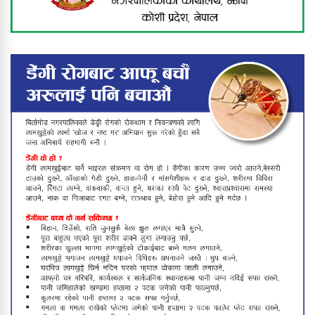
झापामा भीषण हावाहुरीको कहर : घर उडाए,
उद्योग तहसनहस, बिजुली पोल ढले,
लाखौँको क्षति
फिल्मको हिरोझैँ देखिने पालिका अध्यक्ष
बाबुराम खड्काको फुटबल मोह
उपाधि चुम्न सफल वडा नं ३
बिर्तामोडमा राष्ट्रिय पोषण लेखाजोखा
कार्यक्रम भोलिसम्म सञ्चालन हुने
विपक्षी सांसदले संसद्‌मै मागे प्रधानमन्त्रीको