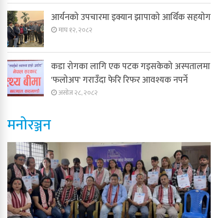
आर्यनको उपचारमा इक्यान झापाको आर्थिक सहयोग
माघ १२, २०८२
कडा रोगका लागि एक पटक गइसकेको अस्पतालमा
'फलोअप' गराउँदा फेरि रिफर आवश्यक नपर्ने
असोज २८, २०८२
मनोरञ्जन