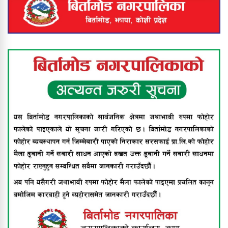
यस वर्षको ‘श्रीप्रसाद ओली स्मृति
राष्ट्रिय÷अन्तर्राष्ट्रिय प्रज्ञान पुरस्कार’ प्रा. डा.
सुरेशराज शर्मा र राष्ट्रिय आविष्कार केन्द्रलाई
संयुक्त रूपमा प्रदान गर्ने घोषणा
श्रीमानले खुकुरी प्रहार गर्दा श्रीमती गम्भीर
घाइते
नेपालमै पहिलोपटक बिर्तामोडमा दुवै घुँडाको
सफल शल्यक्रिया, स्पाइनल एक्स
हस्पिटलको दुर्लभ उपलब्धि
बिर्तामोड नगरपालिकाद्वारा अपाङ्गता भएका
व्यक्तिहरूलाई सहायक सामग्री वितरण