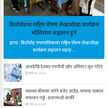
बिर्तामोडमा राष्ट्रिय पोषण लेखाजोखा कार्यक्रम
भोलिसम्म सञ्चालन हुने
झापा : बिर्तामोड नगरपालिकामा राष्ट्रिय पोषण लेखाजोखा
कार्यक्रम सञ्चालन भइरह ...
आजदेखि देशभर एचपीभी खोप अभियान सुरु गरिने
माघ २५, २०८२
स्वास्थ्य बीमाका लागि बजेट आउँछ, समस्या तत्काल
समाधान गर्छु : प्रधानमन्त्री कार्की
माघ २१, २०८२