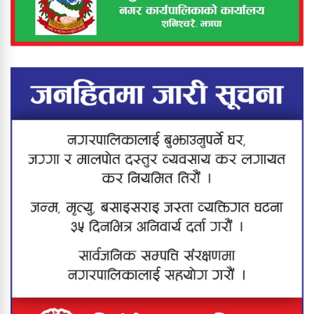
बिरिङ खोलामा डुबेर ५ वर्षीया बालिकाको
मृत्यु
कनकाईमा दर्दनाक दुर्घटना : बाबु–छोरीको
मृत्यु, आमा जीवनमृत्युको संघर्षमा
झापामा ठूलो स्वीप अपरेसन : ६८ जना
नियन्त्रणमा, करिब २० ग्राम खैरो हेरोइन
बरामद
मेची खोलाबाट नेपाल प्रवेश गर्दै गरेका
बंगलादेशी नागरिक पक्राउ