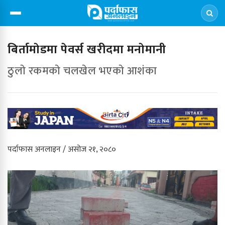
बिर्तामाेडमा पेवर्स खरीदमा मनाेमानी
ठुलाे रकमकाे चलखेल भएकाे आशंका
पर्दाफास अनलाइन / असोज २१, २०८०