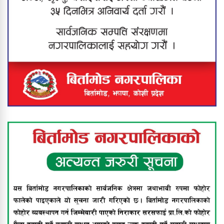
मेची खोलाबाट नेपाल प्रवेश गर्दै गरेका
बंगलादेशी नागरिक पक्राउ
यस वर्षको ‘श्रीप्रसाद ओली स्मृति
राष्ट्रिय÷अन्तर्राष्ट्रिय प्रज्ञान पुरस्कार’ प्रा. डा.
सुरेशराज शर्मा र राष्ट्रिय आविष्कार केन्द्रलाई
संयुक्त रूपमा प्रदान गर्ने घोषणा
श्रीमानले खुकुरी प्रहार गर्दा श्रीमती गम्भीर
घाइते
नेपालमै पहिलोपटक बिर्तामोडमा दुवै घुँडाको
सफल शल्यक्रिया, स्पाइनल एक्स
हस्पिटलको दुर्लभ उपलब्धि