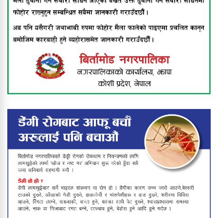
बिर्तामोड नगरपालिकाद्वारा अपाङ्गता भएका
व्यक्तिहरूलाई सहायक सामग्री वितरण
झापामा भीषण हावाहुरीको कहर : घर उडाए,
उद्योग तहसनहस, बिजुली पोल ढले,
लाखौँको क्षति
फिल्मको हिरोझैँ देखिने पालिका अध्यक्ष
बाबुराम खड्काको फुटबल मोह
उपाधि चुम्न सफल वडा नं ३