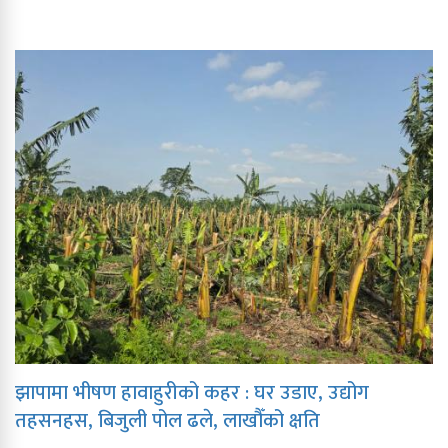
झापामा भीषण हावाहुरीको कहर : घर उडाए, उद्योग
तहसनहस, बिजुली पोल ढले, लाखौँको क्षति