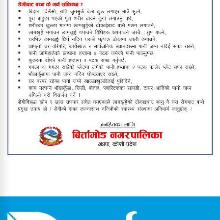
बिर्तामोडमा राष्ट्रिय पोषण लेखाजोखा
कार्यक्रम भोलिसम्म सञ्चालन हुने
विपक्षी सांसदले संसद्‌मै मागे प्रधानमन्त्रीको
राजीनामा
बिर्तामोड नगरपालिकाले थाल्यो सडक
विस्तार अभियान
बिर्तामोडका उत्कृष्ट तीन शिक्षक ५०
हजारसहित पुरस्कृत, विद्यार्थीलाई प्रोत्साहन