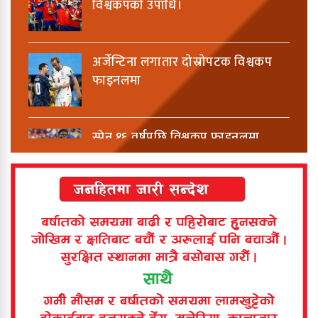
विश्वकपको उपाधि।
अर्जेन्टिना लगातार दोस्रोपटक विश्वकप
फाइनलमा
स्पेन १६ वर्षपछि विश्वकप फाइनलमा
विश्वकपमा अबको यात्रा यस्तो हुनेछ
बिर्तामोडमा टिपरको ठक्करबाट बालिकाको
मृत्यु