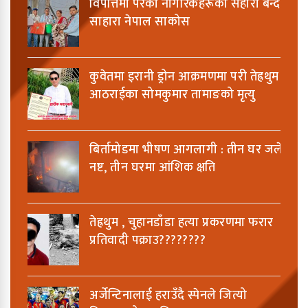
विपत्तिमा परेका नागरिकहरूको सहारा बन्दै
साहारा नेपाल साकोस
कुवेतमा इरानी ड्रोन आक्रमणमा परी तेह्रथुम
आठराईका सोमकुमार तामाङको मृत्यु
बिर्तामोडमा भीषण आगलागी : तीन घर जलेर
नष्ट, तीन घरमा आंशिक क्षति
तेह्रथुम , चुहानडाँडा हत्या प्रकरणमा फरार
प्रतिवादी पक्राउ????????
अर्जेन्टिनालाई हराउँदै स्पेनले जित्यो