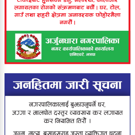
बिर्तामोड नगरपालिकाद्वारा १ अर्ब १५
करोडको बजेट प्रस्तुत
बिरिङ खोलामा डुबेर ५ वर्षीया बालिकाको
मृत्यु
कनकाईमा दर्दनाक दुर्घटना : बाबु–छोरीको
मृत्यु, आमा जीवनमृत्युको संघर्षमा
झापामा ठूलो स्वीप अपरेसन : ६८ जना
नियन्त्रणमा, करिब २० ग्राम खैरो हेरोइन
बरामद