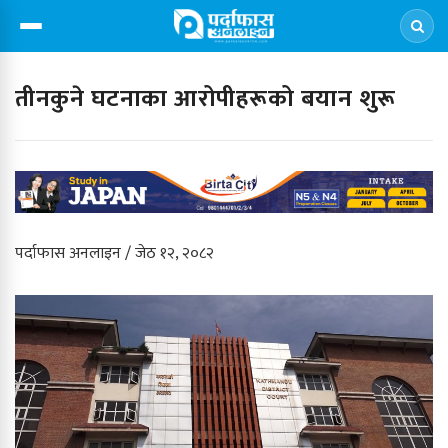
तीनकुने घटनाका आरोपीहरूको बयान शुरू
पर्दाफास अनलाइन / जेठ १२, २०८२