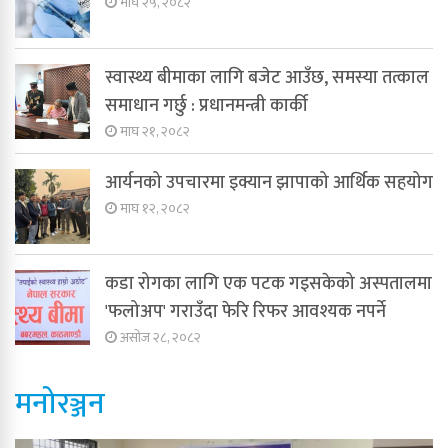
माघ २५, २०८२
स्वास्थ्य बीमाका लागि बजेट आउँछ, समस्या तत्काल
समाधान गर्छु : प्रधानमन्त्री कार्की
माघ २१, २०८२
आर्यनको उपचारमा इक्यान झापाको आर्थिक सहयोग
माघ १२, २०८२
कडा रोगका लागि एक पटक गइसकेको अस्पतालमा
'फलोअप' गराउँदा फेरि रिफर आवश्यक नपर्ने
असोज २८, २०८२
मनोरञ्जन