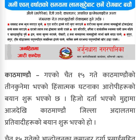
काठमाण्डाै –
गएको चैत १५ गते काठमाण्डौको
तीनकुनेमा भएको हिंसात्मक घटनाका आरोपीहरूको
बयान शुरू भएको छ । हिजो दर्ता भएको मुद्दामा
आजदेखि काठमाण्डाै जिल्ला अदालतमा
प्रतिवादीहरूको बयान शुरू भएको हो ।
चैत १५ गतेको आन्दोलनका कमान्डर दुर्गा प्रसाईंसहित