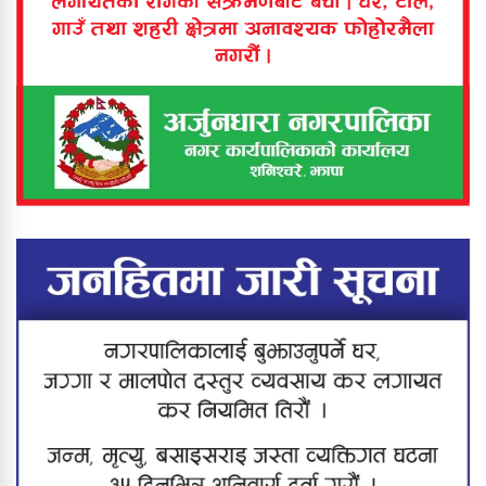
बिर्तामोड नगरपालिकाद्वारा १ अर्ब १५
करोडको बजेट प्रस्तुत
बिरिङ खोलामा डुबेर ५ वर्षीया बालिकाको
मृत्यु
कनकाईमा दर्दनाक दुर्घटना : बाबु–छोरीको
मृत्यु, आमा जीवनमृत्युको संघर्षमा
झापामा ठूलो स्वीप अपरेसन : ६८ जना
नियन्त्रणमा, करिब २० ग्राम खैरो हेरोइन
बरामद