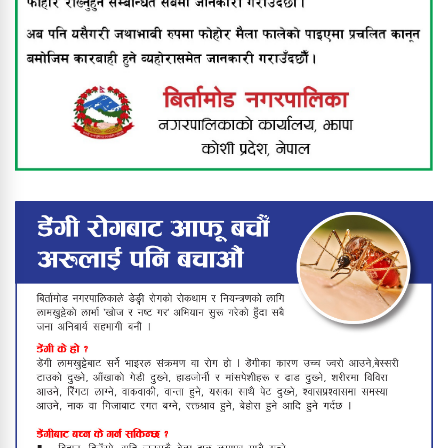
बिर्तामोड नगरपालिकाद्वारा अपाङ्गता भएका
व्यक्तिहरूलाई सहायक सामग्री वितरण
झापामा भीषण हावाहुरीको कहर : घर उडाए,
उद्योग तहसनहस, बिजुली पोल ढले,
लाखौँको क्षति
फिल्मको हिरोझैँ देखिने पालिका अध्यक्ष
बाबुराम खड्काको फुटबल मोह
उपाधि चुम्न सफल वडा नं ३