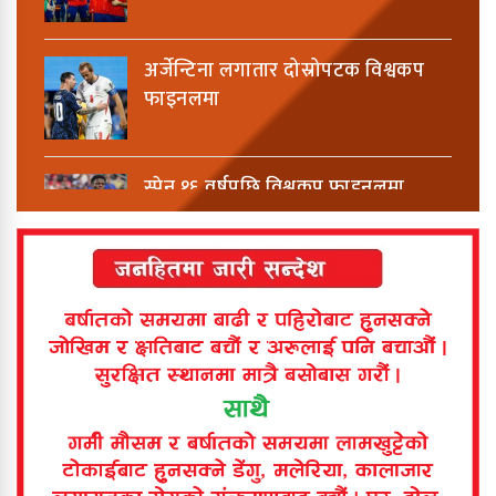
अर्जेन्टिना लगातार दोस्रोपटक विश्वकप
फाइनलमा
स्पेन १६ वर्षपछि विश्वकप फाइनलमा
विश्वकपमा अबको यात्रा यस्तो हुनेछ
बिर्तामोडमा टिपरको ठक्करबाट बालिकाको
मृत्यु