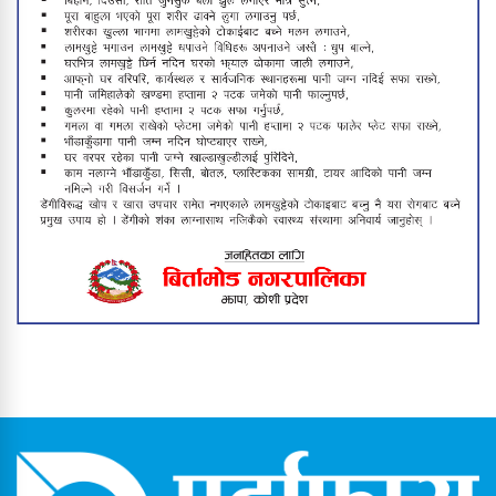
बिर्तामोडमा राष्ट्रिय पोषण लेखाजोखा
कार्यक्रम भोलिसम्म सञ्चालन हुने
विपक्षी सांसदले संसद्‌मै मागे प्रधानमन्त्रीको
राजीनामा
बिर्तामोड नगरपालिकाले थाल्यो सडक
विस्तार अभियान
बिर्तामोडका उत्कृष्ट तीन शिक्षक ५०
हजारसहित पुरस्कृत, विद्यार्थीलाई प्रोत्साहन