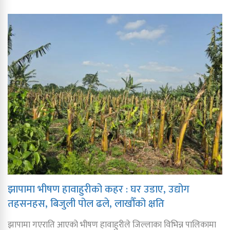
झापामा भीषण हावाहुरीको कहर : घर उडाए, उद्योग
तहसनहस, बिजुली पोल ढले, लाखौँको क्षति
झापामा गएराति आएको भीषण हावाहुरीले जिल्लाका विभिन्न पालिकामा