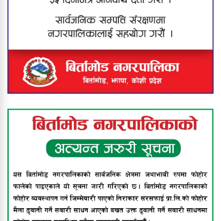
मेची खोलाबाट नेपाल प्रवेश गर्दै गरेका
बंगलादेशी नागरिक पक्राउ
यस वर्षको ‘श्रीप्रसाद ओली स्मृति
राष्ट्रिय÷अन्तर्राष्ट्रिय प्रज्ञान पुरस्कार’ प्रा. डा.
सुरेशराज शर्मा र राष्ट्रिय आविष्कार केन्द्रलाई
संयुक्त रूपमा प्रदान गर्ने घोषणा
श्रीमानले खुकुरी प्रहार गर्दा श्रीमती गम्भीर
घाइते
नेपालमै पहिलोपटक बिर्तामोडमा दुवै घुँडाको
सफल शल्यक्रिया, स्पाइनल एक्स
हस्पिटलको दुर्लभ उपलब्धि