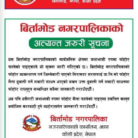
सुरेशराज शर्मा र राष्ट्रिय आविष्कार केन्द्रलाई
संयुक्त रूपमा प्रदान गर्ने घोषणा
श्रीमानले खुकुरी प्रहार गर्दा श्रीमती गम्भीर
घाइते
नेपालमै पहिलोपटक बिर्तामोडमा दुवै घुँडाको
सफल शल्यक्रिया, स्पाइनल एक्स
हस्पिटलको दुर्लभ उपलब्धि
बिर्तामोड नगरपालिकाद्वारा अपाङ्गता भएका
व्यक्तिहरूलाई सहायक सामग्री वितरण
झापामा भीषण हावाहुरीको कहर : घर उडाए,
उद्योग तहसनहस, बिजुली पोल ढले,