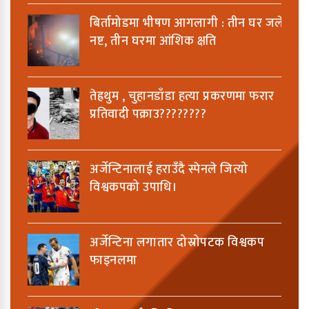
बिर्तामोडमा भीषण आगलागी : तीन घर जलेर
नष्ट, तीन घरमा आंशिक क्षति
तेह्रथुम , चुहानडाँडा हत्या प्रकरणमा फरार
प्रतिवादी पक्राउ????????
अर्जेन्टिनालाई हराउँदै स्पेनले जित्यो
विश्वकपको उपाधि।
अर्जेन्टिना लगातार दोस्रोपटक विश्वकप
फाइनलमा