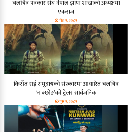
चलचित्र पत्रकार संघ नेपाल झापा शाखाको अध्यक्षमा
एकराज
चैत २, २०८२
किराँत राई समुदायको संस्कारमा आधारित चलचित्र
‘नाक्छोङ’को ट्रेलर सार्वजनिक
पुस २, २०८२