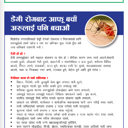
लाखौँको क्षति
फिल्मको हिरोझैँ देखिने पालिका अध्यक्ष
बाबुराम खड्काको फुटबल मोह
उपाधि चुम्न सफल वडा नं ३
बिर्तामोडमा राष्ट्रिय पोषण लेखाजोखा
कार्यक्रम भोलिसम्म सञ्चालन हुने
विपक्षी सांसदले संसद्‌मै मागे प्रधानमन्त्रीको
राजीनामा