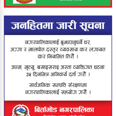
मृत्यु
कनकाईमा दर्दनाक दुर्घटना : बाबु–छोरीको
मृत्यु, आमा जीवनमृत्युको संघर्षमा
झापामा ठूलो स्वीप अपरेसन : ६८ जना
नियन्त्रणमा, करिब २० ग्राम खैरो हेरोइन
बरामद
मेची खोलाबाट नेपाल प्रवेश गर्दै गरेका
बंगलादेशी नागरिक पक्राउ
यस वर्षको ‘श्रीप्रसाद ओली स्मृति
राष्ट्रिय÷अन्तर्राष्ट्रिय प्रज्ञान पुरस्कार’ प्रा. डा.