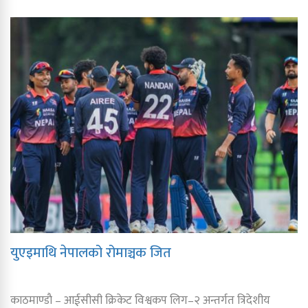
युएइमाथि नेपालको रोमाञ्चक जित
काठमाण्डाै – आईसीसी क्रिकेट विश्वकप लिग–२ अन्तर्गत त्रिदेशीय