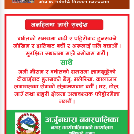
स्पेन १६ वर्षपछि विश्वकप फाइनलमा
विश्वकपमा अबको यात्रा यस्तो हुनेछ
बिर्तामोडमा टिपरको ठक्करबाट बालिकाको
मृत्यु
बिर्तामोड नगरपालिकाद्वारा १ अर्ब १५
करोडको बजेट प्रस्तुत
बिरिङ खोलामा डुबेर ५ वर्षीया बालिकाको