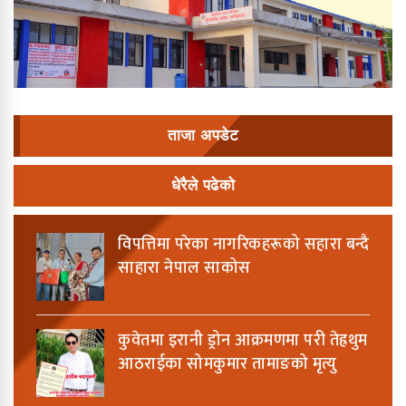
ताजा अपडेट
धेरैले पढेको
विपत्तिमा परेका नागरिकहरूको सहारा बन्दै
साहारा नेपाल साकोस
कुवेतमा इरानी ड्रोन आक्रमणमा परी तेह्रथुम
आठराईका सोमकुमार तामाङको मृत्यु