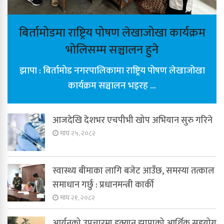
बिर्तामोडमा राष्ट्रिय पोषण लेखाजोखा कार्यक्रम
भोलिसम्म सञ्चालन हुने
झापा : बिर्तामोड नगरपालिकामा राष्ट्रिय पोषण लेखाजोखा
कार्यक्रम सञ्चालन भइरह ...
आजदेखि देशभर एचपीभी खोप अभियान सुरु गरिने
माघ २५, २०८२
स्वास्थ्य बीमाका लागि बजेट आउँछ, समस्या तत्काल
समाधान गर्छु : प्रधानमन्त्री कार्की
माघ २१, २०८२
आर्यनको उपचारमा इक्यान झापाको आर्थिक सहयोग