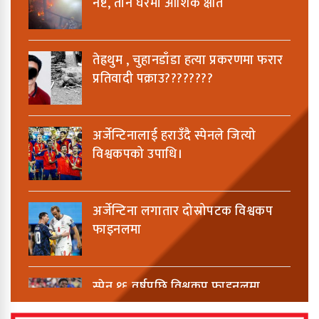
नष्ट, तीन घरमा आंशिक क्षति
तेह्रथुम , चुहानडाँडा हत्या प्रकरणमा फरार
प्रतिवादी पक्राउ????????
अर्जेन्टिनालाई हराउँदै स्पेनले जित्यो
विश्वकपको उपाधि।
अर्जेन्टिना लगातार दोस्रोपटक विश्वकप
फाइनलमा
स्पेन १६ वर्षपछि विश्वकप फाइनलमा