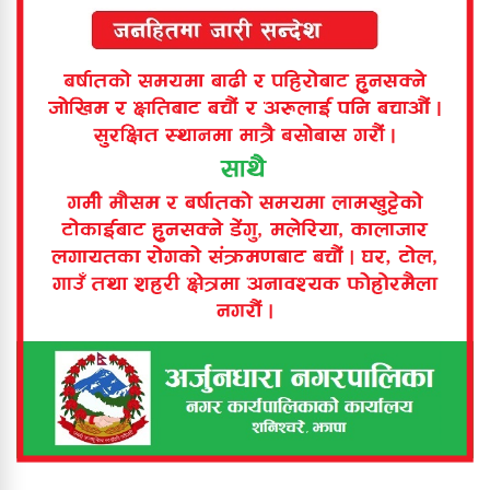
विश्वकपमा अबको यात्रा यस्तो हुनेछ
बिर्तामोडमा टिपरको ठक्करबाट बालिकाको
मृत्यु
बिर्तामोड नगरपालिकाद्वारा १ अर्ब १५
करोडको बजेट प्रस्तुत
बिरिङ खोलामा डुबेर ५ वर्षीया बालिकाको
मृत्यु