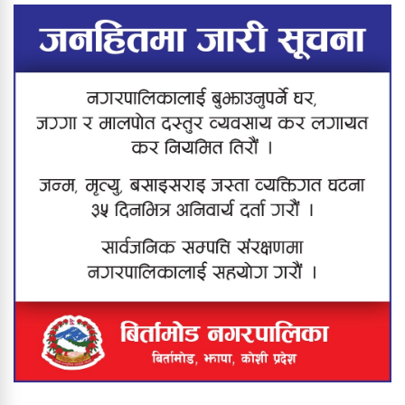
कनकाईमा दर्दनाक दुर्घटना : बाबु–छोरीको
मृत्यु, आमा जीवनमृत्युको संघर्षमा
झापामा ठूलो स्वीप अपरेसन : ६८ जना
नियन्त्रणमा, करिब २० ग्राम खैरो हेरोइन
बरामद
मेची खोलाबाट नेपाल प्रवेश गर्दै गरेका
बंगलादेशी नागरिक पक्राउ
यस वर्षको ‘श्रीप्रसाद ओली स्मृति
राष्ट्रिय÷अन्तर्राष्ट्रिय प्रज्ञान पुरस्कार’ प्रा. डा.
सुरेशराज शर्मा र राष्ट्रिय आविष्कार केन्द्रलाई
संयुक्त रूपमा प्रदान गर्ने घोषणा