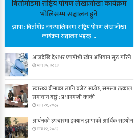
बिर्तामोडमा राष्ट्रिय पोषण लेखाजोखा कार्यक्रम
भोलिसम्म सञ्चालन हुने
झापा : बिर्तामोड नगरपालिकामा राष्ट्रिय पोषण लेखाजोखा
कार्यक्रम सञ्चालन भइरह ...
आजदेखि देशभर एचपीभी खोप अभियान सुरु गरिने
माघ २५, २०८२
स्वास्थ्य बीमाका लागि बजेट आउँछ, समस्या तत्काल
समाधान गर्छु : प्रधानमन्त्री कार्की
माघ २१, २०८२
आर्यनको उपचारमा इक्यान झापाको आर्थिक सहयोग
माघ १२, २०८२