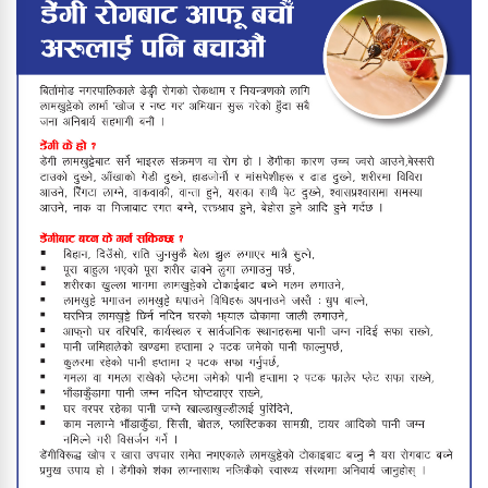
फिल्मको हिरोझैँ देखिने पालिका अध्यक्ष
बाबुराम खड्काको फुटबल मोह
उपाधि चुम्न सफल वडा नं ३
बिर्तामोडमा राष्ट्रिय पोषण लेखाजोखा
कार्यक्रम भोलिसम्म सञ्चालन हुने
विपक्षी सांसदले संसद्‌मै मागे प्रधानमन्त्रीको
राजीनामा