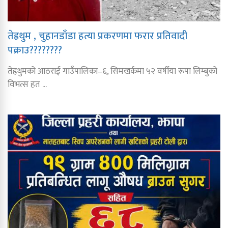
तेह्रथुम , चुहानडाँडा हत्या प्रकरणमा फरार प्रतिवादी
पक्राउ????????
तेह्रथुमको आठराई गाउँपालिका–६, सिमखर्कमा ५२ वर्षीया रूपा लिम्बुको
विभत्स हत ...