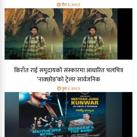
चैत २, २०८२
किराँत राई समुदायको संस्कारमा आधारित चलचित्र
‘नाक्छोङ’को ट्रेलर सार्वजनिक
पुस २, २०८२