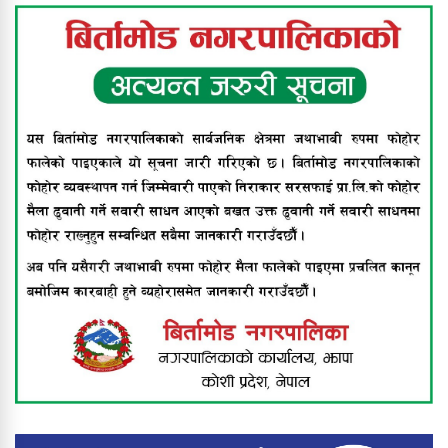
श्रीमानले खुकुरी प्रहार गर्दा श्रीमती गम्भीर
घाइते
नेपालमै पहिलोपटक बिर्तामोडमा दुवै घुँडाको
सफल शल्यक्रिया, स्पाइनल एक्स
हस्पिटलको दुर्लभ उपलब्धि
बिर्तामोड नगरपालिकाद्वारा अपाङ्गता भएका
व्यक्तिहरूलाई सहायक सामग्री वितरण
झापामा भीषण हावाहुरीको कहर : घर उडाए,
उद्योग तहसनहस, बिजुली पोल ढले,
लाखौँको क्षति