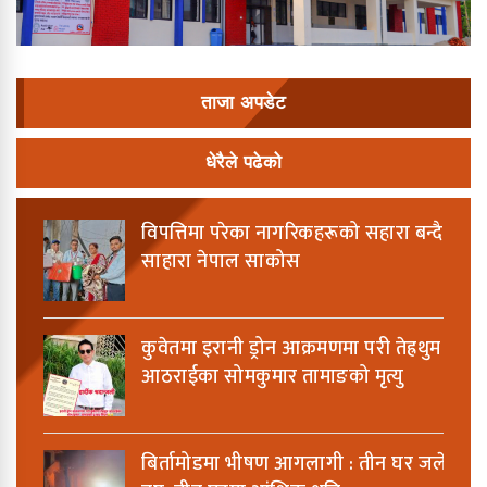
ताजा अपडेट
धेरैले पढेको
विपत्तिमा परेका नागरिकहरूको सहारा बन्दै
साहारा नेपाल साकोस
कुवेतमा इरानी ड्रोन आक्रमणमा परी तेह्रथुम
आठराईका सोमकुमार तामाङको मृत्यु
बिर्तामोडमा भीषण आगलागी : तीन घर जलेर